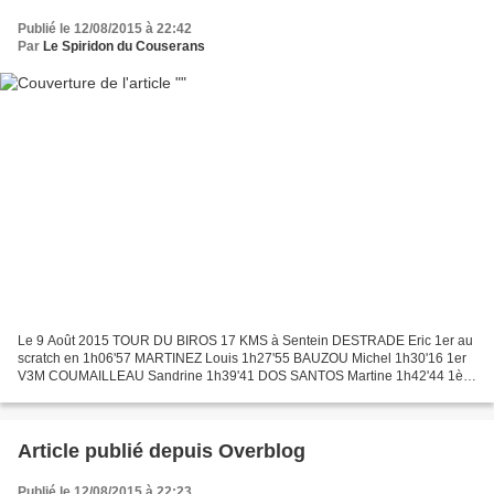
Publié le 12/08/2015 à 22:42
Par
Le Spiridon du Couserans
Le 9 Août 2015 TOUR DU BIROS 17 KMS à Sentein DESTRADE Eric 1er au
scratch en 1h06'57 MARTINEZ Louis 1h27'55 BAUZOU Michel 1h30'16 1er
V3M COUMAILLEAU Sandrine 1h39'41 DOS SANTOS Martine 1h42'44 1ère
V2F VERDIER Chantal 2h00'53 (de retour du marathon...
Article publié depuis Overblog
Publié le 12/08/2015 à 22:23