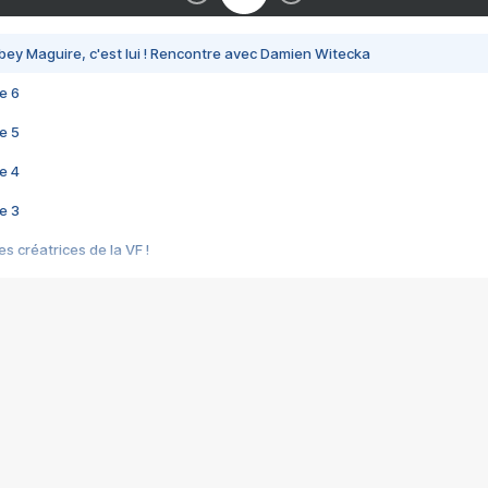
bey Maguire, c'est lui ! Rencontre avec Damien Witecka
e 6
e 5
e 4
e 3
s créatrices de la VF !
e 2
e 1
e Mektoub My Love arrive enfin ! Rencontre avec Shaïn Boumedine et Sal
i : après Toni en famille
elle réalise le bouleversant Dites lui que je l'aime
ais ! Rencontre autour de Vie privée de Rebecca Zlotowski