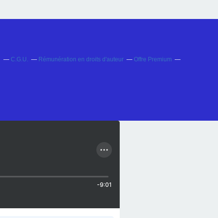
s
C.G.U.
Rémunération en droits d'auteur
Offre Premium
-9:01