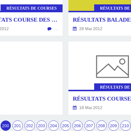
RÉSULTATS DE COURSES
RÉSULTATS DE
RÉSULTATS COURSE DES 3 VILLAGES - AX LES THERMES 2012
2012
…
28 Mai 2012
RÉSULTATS DE
18 Mai 2012
200
201
202
203
204
205
206
207
208
209
210