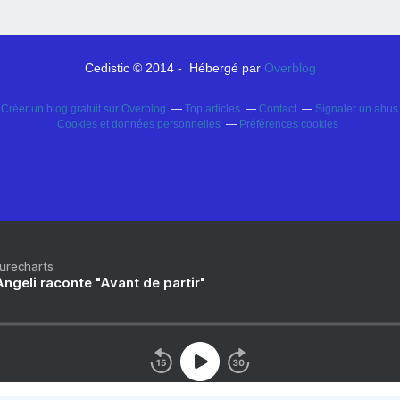
Cedistic © 2014 - Hébergé par
Overblog
Créer un blog gratuit sur Overblog
Top articles
Contact
Signaler un abu
Cookies et données personnelles
Préférences cookies
Purecharts
ngeli raconte "Avant de partir"