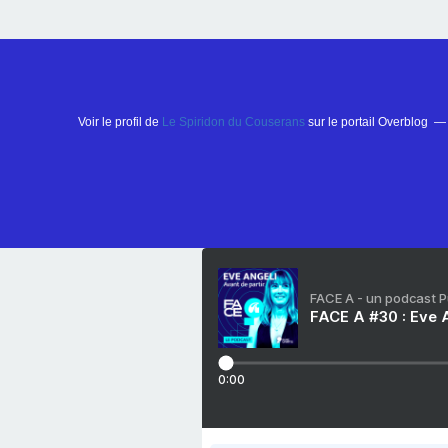
Voir le profil de
Le Spiridon du Couserans
sur le portail Overblog
FACE A - un podcast 
FACE A #30 : Eve A
0:00